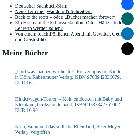
Deutscher Sachbuch-Slam
Neue Termine „Wandern & Schreiben“
Back to the roots – oder: „Bücher machen forever“
Ein Hoch auf die Schlussredaktion. Oder: Hätte ich doch
Lehrerin werden sollen?
Von einem feuchtfröhlichen Abend mit Gewitter, Getränken
und Geistesblitz
Meine Bücher
„Und was machen wir heute?“ Freizeittipps für Kinder
in Köln, Rabenmütter Verlag, ISBN 9783942336079,
EUR 16,-
Kinderwagen-Touren – Köln entdecken mit Baby und
Kleinkind, books on demand, ISBN 9783842355002
EUR 16,90
Köln, Bonn und das südliche Rheinland, Peter Meyer
Verlag -vergriffen –