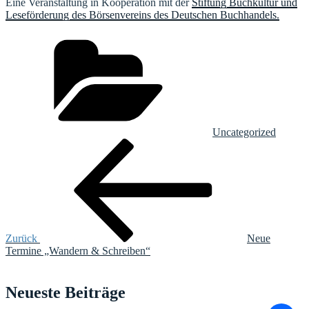
Eine Veranstaltung in Kooperation mit der
Stiftung Buchkultur und
Leseförderung des Börsenvereins des Deutschen Buchhandels.
Kategorien
Uncategorized
Beitragsnavigation
Vorheriger
Beitrag
Zurück
Neue
Termine „Wandern & Schreiben“
Neueste Beiträge