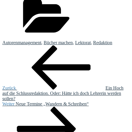
Autorenmanagement
,
Bücher machen
,
Lektorat
,
Redaktion
Beitragsnavigation
Vorheriger
Beitrag
Zurück
Ein Hoch
auf die Schlussredaktion. Oder: Hätte ich doch Lehrerin werden
sollen?
Nächster
Weiter
Neue Termine „Wandern & Schreiben“
Beitrag