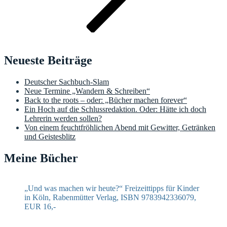
Neueste Beiträge
Deutscher Sachbuch-Slam
Neue Termine „Wandern & Schreiben“
Back to the roots – oder: „Bücher machen forever“
Ein Hoch auf die Schlussredaktion. Oder: Hätte ich doch
Lehrerin werden sollen?
Von einem feuchtfröhlichen Abend mit Gewitter, Getränken
und Geistesblitz
Meine Bücher
„Und was machen wir heute?“ Freizeittipps für Kinder
in Köln, Rabenmütter Verlag, ISBN 9783942336079,
EUR 16,-