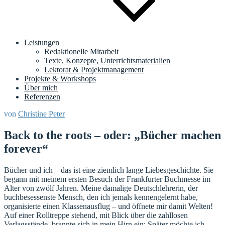
Leistungen
Redaktionelle Mitarbeit
Texte, Konzepte, Unterrichtsmaterialien
Lektorat & Projektmanagement
Projekte & Workshops
Über mich
Referenzen
Veröffentlicht
von
Christine Peter
am
Back to the roots – oder: „Bücher machen
forever“
Bücher und ich – das ist eine ziemlich lange Liebesgeschichte. Sie
begann mit meinem ersten Besuch der Frankfurter Buchmesse im
Alter von zwölf Jahren. Meine damalige Deutschlehrerin, der
buchbesessenste Mensch, den ich jemals kennengelernt habe,
organisierte einen Klassenausflug – und öffnete mir damit Welten!
Auf einer Rolltreppe stehend, mit Blick über die zahllosen
Verlagsstände, brannte sich in mein Hirn ein: Später möchte ich