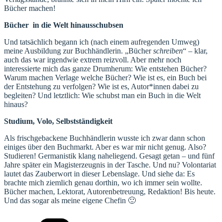
Bücher machen!
Bücher in die Welt hinausschubsen
Und tatsächlich begann ich (nach einem aufregenden Umweg)
meine Ausbildung zur Buchhändlerin. „Bücher
schreiben
“ – klar,
auch das war irgendwie extrem reizvoll. Aber mehr noch
interessierte mich das ganze Drumherum: Wie entstehen Bücher?
Warum machen Verlage welche Bücher? Wie ist es, ein Buch bei
der Entstehung zu verfolgen? Wie ist es, Autor*innen dabei zu
begleiten? Und letztlich: Wie schubst man ein Buch in die Welt
hinaus?
Studium, Volo, Selbstständigkeit
Als frischgebackene Buchhändlerin wusste ich zwar dann schon
einiges über den Buchmarkt. Aber es war mir nicht genug. Also?
Studieren! Germanistik klang naheliegend. Gesagt getan – und fünf
Jahre später ein Magisterzeugnis in der Tasche. Und nu? Volontariat
lautet das Zauberwort in dieser Lebenslage. Und siehe da: Es
brachte mich ziemlich genau dorthin, wo ich immer sein wollte.
Bücher machen, Lektorat, Autorenbetreuung, Redaktion! Bis heute.
Und das sogar als meine eigene Chefin 🙂
Kategorien